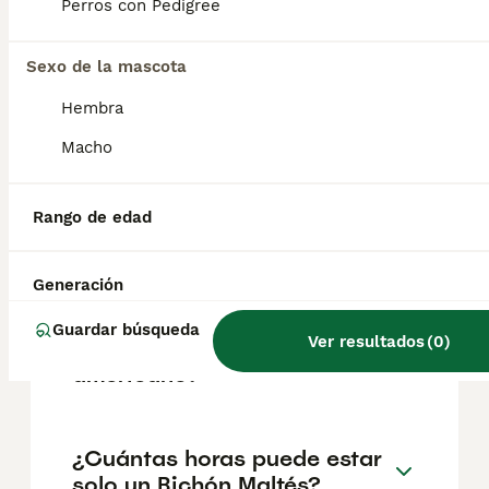
según factores como el pedigrí, la
Perros con Pedigree
reputación del criador y la ubicación.
Sexo de la mascota
¿Cómo saber si un bichón
Hembra
maltés es de raza pura?
Macho
¿Dónde debe dormir un
Rango de edad
bichón maltés?
Generación
¿Qué diferencia hay entre
Guardar búsqueda
Ver resultados
(
0
)
bichón maltés europeo y
americano?
¿Cuántas horas puede estar
solo un Bichón Maltés?