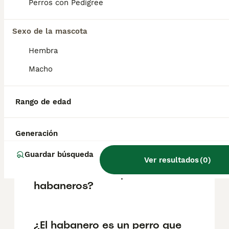
pueden variar según factores como el
Perros con Pedigree
pedigrí, la reputación del criador y la
ubicación.
Sexo de la mascota
Hembra
¿Cuánto pesa un bichón
habanero de 3 meses?
Macho
Rango de edad
¿Qué tienen de especial los
perros de raza Habanera?
Generación
Guardar búsqueda
¿Cuál es la principal causa
Ver resultados
(
0
)
de muerte en los perros
habaneros?
¿El habanero es un perro que