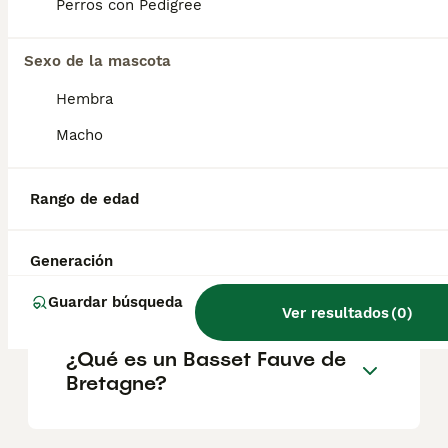
los niños y otras mascotas . No son perros
Perros con Pedigree
guardianes propiamente dichos, pero sí
avisarán de la presencia de extraños en la
puerta.
Sexo de la mascota
Hembra
¿Qué tamaño tiene un
Macho
Basset fauve de bretagne?
Rango de edad
Est-ce que le Basset Fauve
de Bretagne aboie beaucoup
Generación
?
Guardar búsqueda
Ver resultados
(
0
)
¿Qué es un Basset Fauve de
Bretagne?