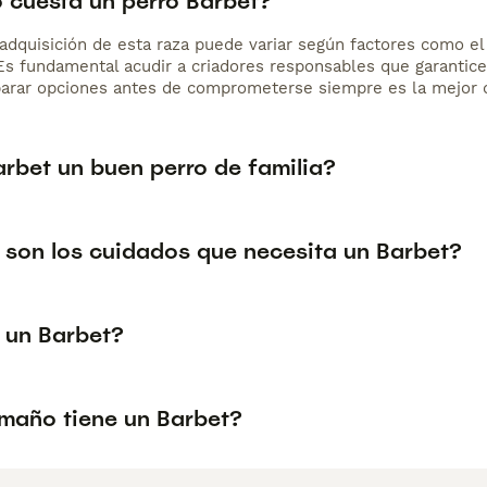
 cuesta un perro Barbet?
adquisición de esta raza puede variar según factores como el p
 Es fundamental acudir a criadores responsables que garantice
arar opciones antes de comprometerse siempre es la mejor d
arbet un buen perro de familia?
 son los cuidados que necesita un Barbet?
 un Barbet?
maño tiene un Barbet?