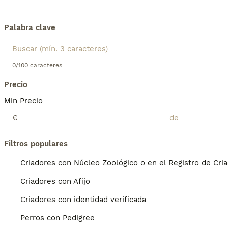
Palabra clave
0/100 caracteres
Precio
Min Precio
€
Filtros populares
Criadores con Núcleo Zoológico o en el Registro de Cri
Criadores con Afijo
Criadores con identidad verificada
Perros con Pedigree