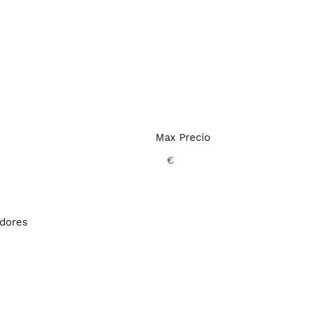
Max Precio
€
adores