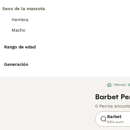
Sexo de la mascota
Hembra
Macho
Rango de edad
Generación
Perros
Barbet Pe
0 Perros encont
Barbet
Sólo puro