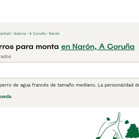
Barbet
Galicia
A Coruña
Narón
rros para monta
en Narón, A Coruña
rados
 perro de agua francés de tamaño mediano. La personalidad d
geniales con los niños, las familias y los ancianos.
queda