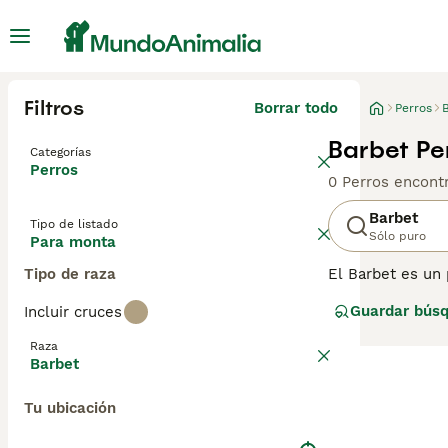
Filtros
Borrar todo
Perros
Barbet Pe
Categorías
Perros
0 Perros encont
Barbet
Tipo de listado
Sólo puro
Para monta
Tipo de raza
El Barbet es un
inteligente. Son 
Guardar bús
Incluir cruces
Raza
Barbet
Tu ubicación