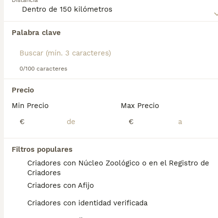
Distancia
Palabra clave
Encontramos 0 Barbet Perros para monta en
Leganés, Madrid.
Si deseas exactamente esta búsqueda guarda tu 
búsqueda y espera el resultado perfecto:
0/100 caracteres
Guardar búsqueda
Precio
Min Precio
Max Precio
Preguntas frecuentes
€
€
Filtros populares
¿Cuánto cuesta un perro
Criadores con Núcleo Zoológico o en el Registro de
Barbet?
Criadores
Criadores con Afijo
El coste de adquisición de esta raza puede
variar según factores como el pedigrí, la
Criadores con identidad verificada
reputación del criador y la ubicación