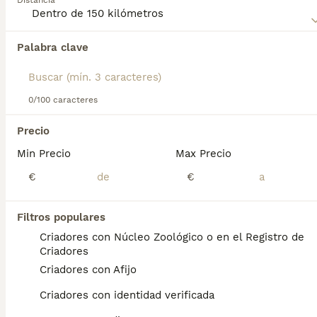
Distancia
Palabra clave
Encontramos 0 Azawakh Perros para monta
en Monforte de Lemos, Lugo.
Si deseas exactamente esta búsqueda guarda tu 
búsqueda y espera el resultado perfecto:
0/100 caracteres
Guardar búsqueda
Precio
Min Precio
Max Precio
Preguntas frecuentes
€
€
Filtros populares
¿Los perros azawakh son
Criadores con Núcleo Zoológico o en el Registro de
buenas mascotas?
Criadores
Criadores con Afijo
Personalidad de Azawakh Con la familia son
compañeros cariñosos e inteligentes ,
Criadores con identidad verificada
dispuestos a trabajar con sus dueños ya sea