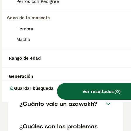
como perros guardianes o como cazadores;
Perros con Pedigree
y en un hogar como mascota, estas
necesidades deben tenerse en cuenta. No
se adaptan bien a la soledad, ni a la falta de
Sexo de la mascota
ejercicio o al aburrimiento.
Hembra
Macho
¿Qué raza de perro es la
azawakh?
Rango de edad
¿Qué tamaño alcanzan los
Generación
perros azawakh?
Guardar búsqueda
Ver resultados
(
0
)
¿Cuánto vale un azawakh?
¿Cuáles son los problemas