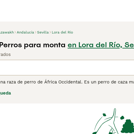
Azawakh
Andalucía
Sevilla
Lora del Río
Perros para monta
en Lora del Río, Se
rados
na raza de perro de África Occidental. Es un perro de caza 
n una energía ilimitada.
queda