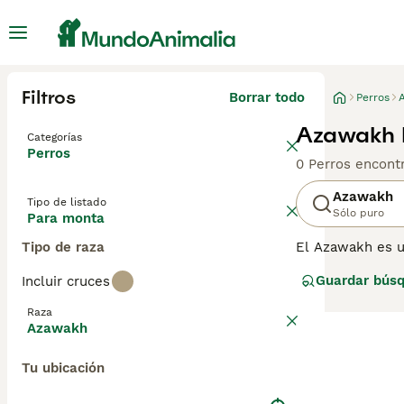
Filtros
Borrar todo
Perros
Azawakh 
Categorías
Perros
0 Perros encont
Azawakh
Tipo de listado
Sólo puro
Para monta
Tipo de raza
El Azawakh es u
alerta y vivaz co
Guardar bús
Incluir cruces
Raza
Azawakh
Tu ubicación