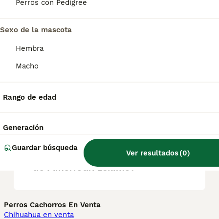
pueden ser tercos. Son buenos perros
Perros con Pedigree
guardianes, pero tienden a ladrar en exceso.
Sexo de la mascota
¿Qué tamaño tiene un perro
Hembra
esquimal americano?
Macho
¿Qué tamaño alcanzan los
Rango de edad
cachorros de American
Eskimo?
Generación
Guardar búsqueda
Ver resultados
(
0
)
¿Cómo cuidar a un cachorro
de American Eskimo?
Perros Cachorros En Venta
Chihuahua en venta