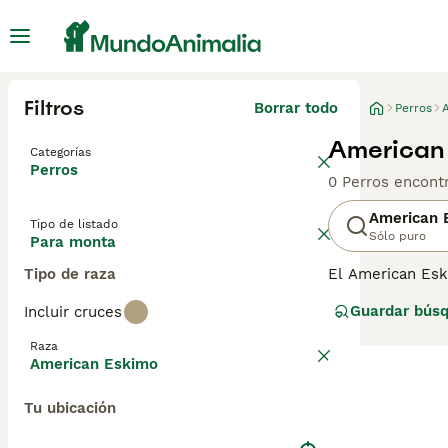
Filtros
Borrar todo
Perros
American 
Categorías
Perros
0 Perros encont
American 
Tipo de listado
Sólo puro
Para monta
Tipo de raza
El American Esk
son reconocidos
Guardar bús
Incluir cruces
en una opción po
American Eskimo,
Raza
condiciones difí
American Eskimo
renovado interés
Tu ubicación
Lee nuestra
pág