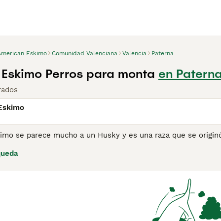
American Eskimo
Comunidad Valenciana
Valencia
Paterna
Eskimo Perros para monta
en Paterna
rados
Eskimo
imo se parece mucho a un Husky y es una raza que se originó
 por el Kennel Club y a lo largo de los años, aunque su núme
queda
pular entre las personas que están familiarizadas con la raz
 a menudo llamado Qimmiqs, tiene una gran resistencia, ya qu
ciles y en terreno ártico. Son verdaderos perros de trabajo,
 por el patrimonio cultural ha salvado a la raza de la extinci
ina de consejos de compra de American Eskimo
para obtener 