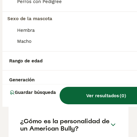
según factores como el pedigrí, la
Perros con Pedigree
reputación del criador y la ubicación.
Sexo de la mascota
¿Es el American Bully una
Hembra
raza peligrosa en España?
Macho
¿Es el American Bully
Rango de edad
adecuado para niños?
Generación
¿Cuántos años vive un
Guardar búsqueda
Ver resultados
(
0
)
American Bully?
¿Cómo es la personalidad de
un American Bully?