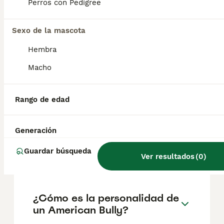
según factores como el pedigrí, la
Perros con Pedigree
reputación del criador y la ubicación.
Sexo de la mascota
¿Es el American Bully una
Hembra
raza peligrosa en España?
Macho
¿Es el American Bully
Rango de edad
adecuado para niños?
Generación
¿Cuántos años vive un
Guardar búsqueda
Ver resultados
(
0
)
American Bully?
¿Cómo es la personalidad de
un American Bully?