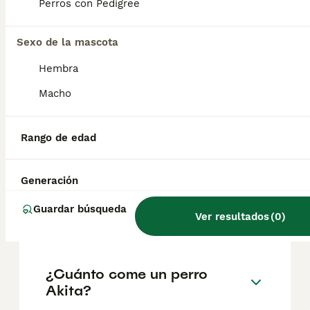
factores como el pedigrí, la reputación del
Perros con Pedigree
criador y la ubicación.
Sexo de la mascota
¿Es un Akita un buen perro
Hembra
de casa?
Macho
¿Cuánto suele vivir un akita
Rango de edad
inu?
Generación
¿Cuál es mejor, Akita o
Guardar búsqueda
Ver resultados
(
0
)
Shiba?
¿Cuánto come un perro
Akita?