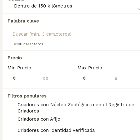
Distancia
para obtener información sobre esta raza de perro.
Palabra clave
Encontramos 0 Akita Inu Perros para monta
en Moncada, Valencia.
Si deseas exactamente esta búsqueda guarda tu 
búsqueda y espera el resultado perfecto:
0/100 caracteres
Guardar búsqueda
Precio
Min Precio
Max Precio
Preguntas frecuentes
€
€
Filtros populares
¿Cuánto cuesta un cachorro
Criadores con Núcleo Zoológico o en el Registro de
de Akita Inu?
Criadores
Criadores con Afijo
El coste medio de un cachorro de Akita Inu
en España es de aproximadamente 717€,
Criadores con identidad verificada
aunque los precios pueden variar según