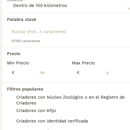
Distancia
Terrier
para obtener información sobre esta raza de perro.
Palabra clave
Encontramos 0 Airedale Terrier Perros para
monta en Pizarra, Málaga.
Si deseas exactamente esta búsqueda guarda tu 
búsqueda y espera el resultado perfecto:
0/100 caracteres
Guardar búsqueda
Precio
Min Precio
Max Precio
Preguntas frecuentes
€
€
Filtros populares
¿Qué tamaño tiene un
Criadores con Núcleo Zoológico o en el Registro de
Airedale Terrier?
Criadores
Criadores con Afijo
El Airedale Terrier es un perro de tamaño
mediano a grande. Generalmente mide entre
Criadores con identidad verificada
56 y 61 cm de altura a la cruz y pesa entre