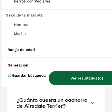
18 y 29 kg.
Perros con Pedigree
Sexo de la mascota
¿Cuál es la esperanza de
vida de un Airedale Terrier?
Hembra
Macho
¿Cuáles son las ventajas y
desventajas de la raza
Rango de edad
Airedale Terrier?
Generación
¿Cómo es el carácter de
Guardar búsqueda
Ver resultados
(
0
)
Airedale Terrier?
¿Cuánto cuesta un cachorro
de Airedale Terrier?