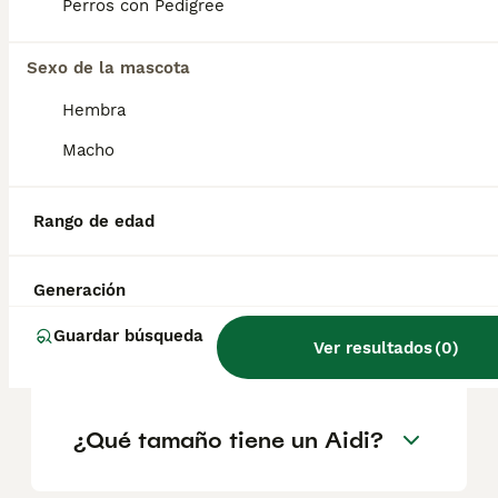
factores como el pedigrí, la reputación del
Perros con Pedigree
criador y la ubicación.
Sexo de la mascota
¿Cómo es el carácter de
Hembra
Aidi?
Macho
¿Cuáles son las ventajas y
Rango de edad
desventajas de la raza Aidi?
Generación
¿Cuál es la esperanza de
Guardar búsqueda
Ver resultados
(
0
)
vida de un Aidi?
¿Qué tamaño tiene un Aidi?