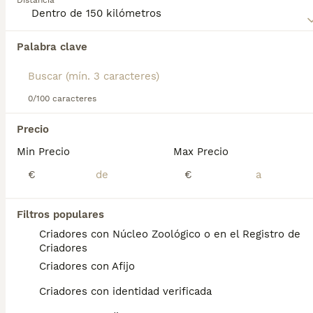
Distancia
página de consejos sobre el
Aidi
para obtener más
información sobre esta raza.
Palabra clave
Encontramos 0 Aïdi Perros para monta en
Sabadell, Barcelona.
Si deseas exactamente esta búsqueda guarda tu 
búsqueda y espera el resultado perfecto:
0/100 caracteres
Guardar búsqueda
Precio
Min Precio
Max Precio
Preguntas frecuentes
€
€
Filtros populares
¿Cuánto cuesta un cachorro
Criadores con Núcleo Zoológico o en el Registro de
de Aidi?
Criadores
Criadores con Afijo
El coste medio de un cachorro de Aidi en
España es de aproximadamente 350€,
Criadores con identidad verificada
aunque los precios pueden variar según