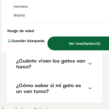
geográfica. Es fundamental acudir a
criadores responsables que garanticen la
Hembra
salud y el bienestar de los animales.
Informarse bien y comparar opciones antes
Macho
de comprometerse siempre es la mejor
decisión.
Rango de edad
Guardar búsqueda
¿Qué es un gato van turco?
Ver resultados
(
0
)
¿Cuánto viven los gatos van
turco?
¿Cómo saber si mi gato es
un van turco?