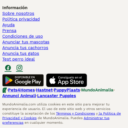
Información
Sobre nosotros
Politica privacidad
Ayuda
Prensa
Condiciones de uso
Anunciar tus mascotas
Anuncia tus cachorros
Anuncia tus gatos
Test perro ideal
Pets4Homes
Hastnet
PuppyPlaats
MundoAnimalia
Annunci Animali
Lancaster Puppies
MundoAnimalia.com utiliza cookies en este sitio para mejorar tu
experiencia de usuario. El uso de este sitio web y otros servicios
constituye la aceptación de los
Términos y Condiciones
y
la Política de
Privacidad y Cookies
de MundoAnimalia. Puedes
Administrar tus
preferencias
en cualquier momento.