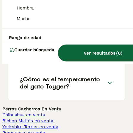
recuerda a las rayas de un tigre.
Hembra
Macho
¿Cuánto cuesta un gato
toyger?
Rango de edad
Guardar búsqueda
Ver resultados
(
0
)
¿Qué es un Toyger?
¿Cómo es el temperamento
del gato Toyger?
Perros Cachorros En Venta
Chihuahua en venta
Bichón Maltés en venta
Yorkshire Terrier en venta
Pomerania en venta