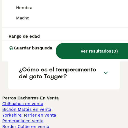
Hembra
¿Cuánto cuesta un gato
Macho
toyger?
Rango de edad
¿Qué es un Toyger?
Guardar búsqueda
Ver resultados
(
0
)
¿Cómo es el temperamento
del gato Toyger?
Perros Cachorros En Venta
Chihuahua en venta
Bichón Maltés en venta
Yorkshire Terrier en venta
Pomerania en venta
Border Collie en venta