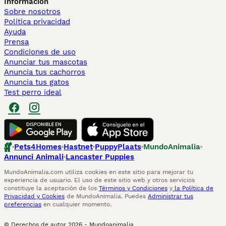
Información
Sobre nosotros
Politica privacidad
Ayuda
Prensa
Condiciones de uso
Anunciar tus mascotas
Anuncia tus cachorros
Anuncia tus gatos
Test perro ideal
Pets4Homes
Hastnet
PuppyPlaats
MundoAnimalia
Annunci Animali
Lancaster Puppies
MundoAnimalia.com utiliza cookies en este sitio para mejorar tu
experiencia de usuario. El uso de este sitio web y otros servicios
constituye la aceptación de los
Términos y Condiciones
y
la Política de
Privacidad y Cookies
de MundoAnimalia. Puedes
Administrar tus
preferencias
en cualquier momento.
© Derechos de autor
2026
-
Mundoanimalia