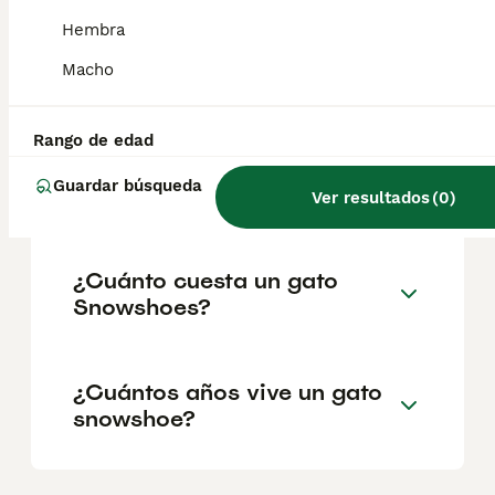
corto con la elegancia grácil del gato siamés.
La cabeza tiene forma de triángulo
Hembra
redondeado, los ojos son grandes e
inclinados, y las orejas, bastante separadas,
Macho
son largas y puntiagudas.
Rango de edad
¿El gato Snowshoe es de
Guardar búsqueda
raza pura?
Ver resultados
(
0
)
¿Cuánto cuesta un gato
Snowshoes?
¿Cuántos años vive un gato
snowshoe?