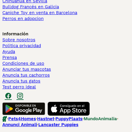
Chihuahua en Sevilla
Bulldog Francés en Galicia
Caniche Toy en venta en Barcelona
Perros en adopcion
Información
Sobre nosotros
Politica privacidad
Ayuda
Prensa
Condiciones de uso
Anunciar tus mascotas
Anuncia tus cachorros
Anuncia tus gatos
Test perro ideal
Pets4Homes
Hastnet
PuppyPlaats
MundoAnimalia
Annunci Animali
Lancaster Puppies