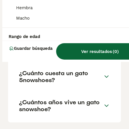
corto con la elegancia grácil del gato siamés.
La cabeza tiene forma de triángulo
Hembra
redondeado, los ojos son grandes e
inclinados, y las orejas, bastante separadas,
Macho
son largas y puntiagudas.
Rango de edad
¿El gato Snowshoe es de
Guardar búsqueda
raza pura?
Ver resultados
(
0
)
¿Cuánto cuesta un gato
Snowshoes?
¿Cuántos años vive un gato
snowshoe?