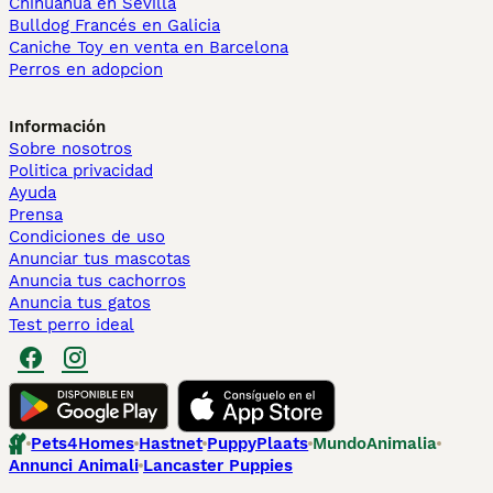
Chihuahua en Sevilla
Bulldog Francés en Galicia
Caniche Toy en venta en Barcelona
Perros en adopcion
Información
Sobre nosotros
Politica privacidad
Ayuda
Prensa
Condiciones de uso
Anunciar tus mascotas
Anuncia tus cachorros
Anuncia tus gatos
Test perro ideal
Pets4Homes
Hastnet
PuppyPlaats
MundoAnimalia
Annunci Animali
Lancaster Puppies