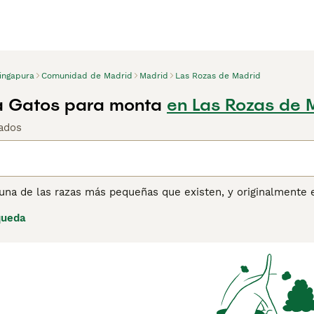
ingapura
Comunidad de Madrid
Madrid
Las Rozas de Madrid
a Gatos para monta
en Las Rozas de 
ados
una de las razas más pequeñas que existen, y originalmente e
remadamente grandes, lo que se suma a su apariencia adorabl
queda
razones y hogares de muchos, no solo por ser adorables, sin
a un placer compartir el hogar con ellos. Lee nuestra página
e esta raza de gato.