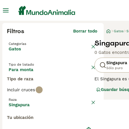
Filtros
Borrar todo
Gatos
S
Singapur
Categorías
Gatos
0 Gatos encontr
Singapura
Tipo de listado
Sólo puro
Para monta
Tipo de raza
El Singapura es 
ojos verdes ext
Guardar bús
Incluir cruces
camino en los co
que hace que se
Raza
información sobr
Singapura
Tu ubicación