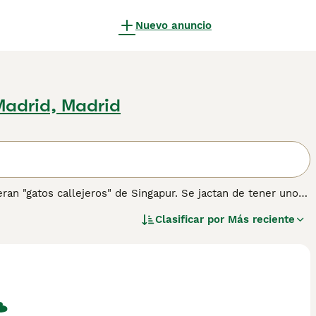
Nuevo anuncio
Madrid, Madrid
ran "gatos callejeros" de Singapur. Se jactan de tener unos
e, aunque traviesa. Son gatos pequeños que se han abierto
Clasificar por
Más reciente
o también por tener una naturaleza alerta, activa y amorosa
 de consejos de compra de Singapura para obtener