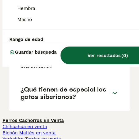
¿Cómo son los siberianos?
Hembra
Macho
¿Cómo es tener un gato
siberiano como mascota?
Rango de edad
Guardar búsqueda
Ver resultados
(
0
)
¿Cuánto vale un gato
siberiano?
¿Qué tienen de especial los
gatos siberianos?
Perros Cachorros En Venta
Chihuahua en venta
Bichón Maltés en venta