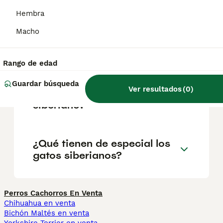
¿Cómo son los siberianos?
Hembra
Macho
¿Cómo es tener un gato
siberiano como mascota?
Rango de edad
Guardar búsqueda
Ver resultados
(
0
)
¿Cuánto vale un gato
siberiano?
¿Qué tienen de especial los
gatos siberianos?
Perros Cachorros En Venta
Chihuahua en venta
Bichón Maltés en venta