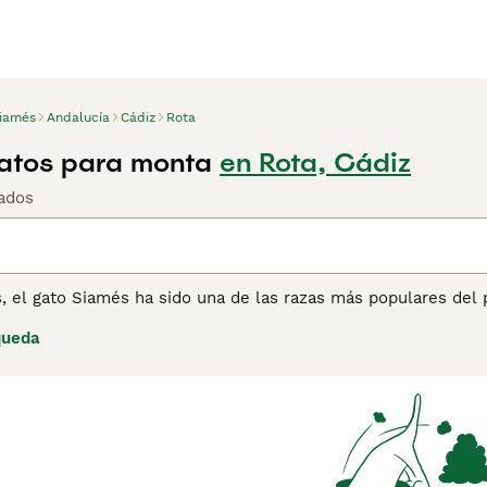
iamés
Andalucía
Cádiz
Rota
atos para monta
en Rota, Cádiz
ados
, el gato Siamés ha sido una de las razas más populares del 
no solo son extremadamente atractivos, sino que presumen de
queda
ara las personas que pasan mucho tiempo en casa. El Siamés
uta de tener largas conversaciones con sus dueños siempre qu
o en compañía humana y no le gusta especialmente que se le
ina de consejos de compra de Siamés
para obtener informació