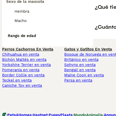
Sexo de la mascota
¿Qué ti
Hembra
Macho
¿Cuánto
Rango de edad
Perros Cachorros En Venta
Gatos y Gatitos En Venta
Chihuahua en venta
Bosque de Noruega en ven
Bichón Maltés en venta
Británico en venta
Yorkshire Terrier en venta
Sphynx en venta
Pomerania en venta
Bengalí en venta
Border Collie en venta
Maine Coon en venta
Teckel en venta
Persa en venta
Caniche Toy en venta
Pets4Homes
Hastnet
PuppyPlaats
MundoAnimalia
Annun