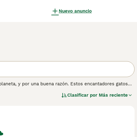
Nuevo anuncio
planeta, y por una buena razón. Estos encantadores gatos
 ser maravillosos compañeros y mascotas familiares,
Clasificar por
Más reciente
 es conocido por ser uno de los gatos más habladores que
e puede. Es un gato atlético, ágil, de tamaño mediano que
 deje solo durante largos períodos de tiempo.
n sobre esta raza de gato.