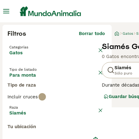
Filtros
Borrar todo
Gatos
S
Siamés G
Categorías
Gatos
0 Gatos encontr
Siamés
Tipo de listado
Sólo puro
Para monta
Tipo de raza
Durante décadas
de ojos azules 
Guardar bús
Incluir cruces
especialmente p
existen, y disfr
Raza
se siente cómod
Siamés
Lee nuestra
pág
Tu ubicación