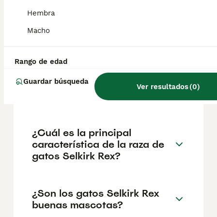
geográfica. Es fundamental acudir a
criadores responsables que garanticen la
Hembra
salud y el bienestar de los animales.
Informarse bien y comparar opciones antes
Macho
de comprometerse siempre es la mejor
decisión.
Rango de edad
Guardar búsqueda
¿Cuánto cuesta un gato
Ver resultados
(
0
)
Selkirk Rex?
¿Cuál es la principal
característica de la raza de
gatos Selkirk Rex?
¿Son los gatos Selkirk Rex
buenas mascotas?