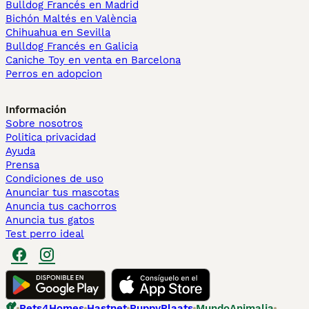
Bulldog Francés en Madrid
Bichón Maltés en València
Chihuahua en Sevilla
Bulldog Francés en Galicia
Caniche Toy en venta en Barcelona
Perros en adopcion
Información
Sobre nosotros
Politica privacidad
Ayuda
Prensa
Condiciones de uso
Anunciar tus mascotas
Anuncia tus cachorros
Anuncia tus gatos
Test perro ideal
Pets4Homes
Hastnet
PuppyPlaats
MundoAnimalia