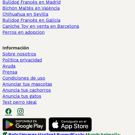
Bulldog Francés en Madrid
Bichón Maltés en València
Chihuahua en Sevilla
Bulldog Francés en Galicia
Caniche Toy en venta en Barcelona
Perros en adopcion
Información
Sobre nosotros
Politica privacidad
Ayuda
Prensa
Condiciones de uso
Anunciar tus mascotas
Anuncia tus cachorros
Anuncia tus gatos
Test perro ideal
Pets4Homes
Hastnet
PuppyPlaats
MundoAnimalia