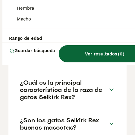
geográfica. Es fundamental acudir a
criadores responsables que garanticen la
Hembra
salud y el bienestar de los animales.
Informarse bien y comparar opciones antes
Macho
de comprometerse siempre es la mejor
decisión.
Rango de edad
Guardar búsqueda
¿Cuánto cuesta un gato
Ver resultados
(
0
)
Selkirk Rex?
¿Cuál es la principal
característica de la raza de
gatos Selkirk Rex?
¿Son los gatos Selkirk Rex
buenas mascotas?