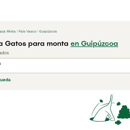
aza Mixta
País Vasco
Guipúzcoa
a Gatos para monta
en Guipúzcoa
ados
a
queda