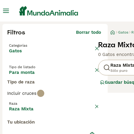
Filtros
Borrar todo
Gatos
R
Raza Mixt
Categorías
Gatos
0 Gatos encontr
Raza Mixt
Tipo de listado
Sólo puro
Para monta
Tipo de raza
Guardar bús
Incluir cruces
Raza
Raza Mixta
Tu ubicación