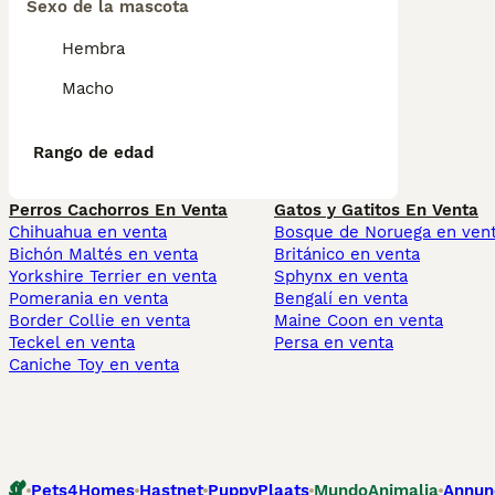
Sexo de la mascota
Hembra
Macho
Rango de edad
Perros Cachorros En Venta
Gatos y Gatitos En Venta
Chihuahua en venta
Bosque de Noruega en ven
Bichón Maltés en venta
Británico en venta
Yorkshire Terrier en venta
Sphynx en venta
Pomerania en venta
Bengalí en venta
Border Collie en venta
Maine Coon en venta
Teckel en venta
Persa en venta
Caniche Toy en venta
Pets4Homes
Hastnet
PuppyPlaats
MundoAnimalia
Annun