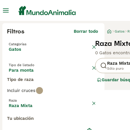
Filtros
Borrar todo
Gatos
R
Raza Mixt
Categorías
Gatos
0 Gatos encontr
Raza Mixt
Tipo de listado
Sólo puro
Para monta
Tipo de raza
Guardar bús
Incluir cruces
Raza
Raza Mixta
Tu ubicación