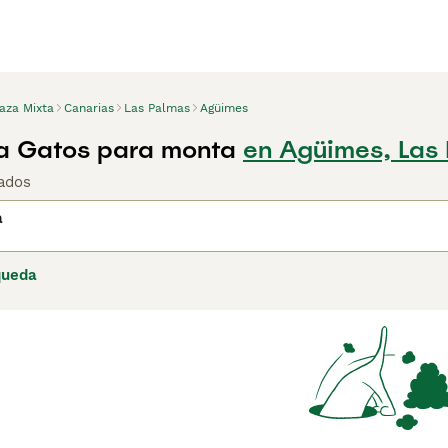
aza Mixta
Canarias
Las Palmas
Agüimes
a Gatos para monta
en Agüimes, Las
ados
a
queda