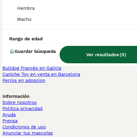
Sphynx en venta
Hembra
Bengalí en venta
Maine Coon en venta
Macho
Persa en venta
Otras páginas populares
Rango de edad
Teckel en Barcelona
Bulldog Francés en Madrid
Guardar búsqueda
Ver resultados
(
0
)
Bichón Maltés en València
Chihuahua en Sevilla
Bulldog Francés en Galicia
Caniche Toy en venta en Barcelona
Perros en adopcion
Información
Sobre nosotros
Politica privacidad
Ayuda
Prensa
Condiciones de uso
Anunciar tus mascotas