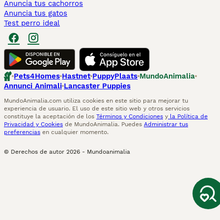
Anuncia tus cachorros
Anuncia tus gatos
Test perro ideal
Pets4Homes
Hastnet
PuppyPlaats
MundoAnimalia
Annunci Animali
Lancaster Puppies
MundoAnimalia.com utiliza cookies en este sitio para mejorar tu
experiencia de usuario. El uso de este sitio web y otros servicios
constituye la aceptación de los
Términos y Condiciones
y
la Política de
Privacidad y Cookies
de MundoAnimalia. Puedes
Administrar tus
preferencias
en cualquier momento.
© Derechos de autor
2026
-
Mundoanimalia