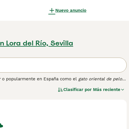
Nuevo anuncio
n Lora del Río, Sevilla
r
o popularmente en España como el
gato oriental de pelo
iamés y razas de pelo largo como el Balinés. Esta variedad
Clasificar por
Más reciente
argo, fino y sedoso, especialmente más abundante en el
dos. Su cabeza es triangular con orejas grandes y ojos
ato muy activo, inteligente, extrovertido y vocal, que
o para interacción continua. Su cuidado es relativamente
. Entre las palabras clave más buscadas en España podemos
racterísticas» y «gato oriental cuidado». Este felino es
dinamismo y elegancia a su hogar.