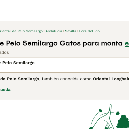
riental de Pelo Semilargo
Andalucía
Sevilla
Lora del Río
de Pelo Semilargo Gatos para monta
e
ados
e Pelo Semilargo
 de Pelo Semilargo
, también conocida como
Oriental Longhai
e su origen en la década de 1970 a partir de cruces entre el S
queda
elegante cuerpo esbelto, largo y musculoso, con pelaje semil
atas traseras, requiriendo cepillados semanales para evitar nu
dominantemente verdes. En cuanto a su temperamento, es un g
te estímulo y compañía, siendo ideal para hogares con tiemp
 requiere atención en higiene dental y una dieta equilibrada
pelo semilargo», «Oriental de pelo semilargo», «gato oriental ca
uienes buscan un compañero juguetón y afectuoso que aporte 