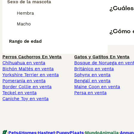
Sexo de la mascota
¿Cuáles 
Hembra
Macho
¿Cómo es
Rango de edad
Perros Cachorros En Venta
Gatos y Gatitos En Venta
Chihuahua en venta
Bosque de Noruega en ven
Bichón Maltés en venta
Británico en venta
Yorkshire Terrier en venta
Sphynx en venta
Pomerania en venta
Bengalí en venta
Border Collie en venta
Maine Coon en venta
Teckel en venta
Persa en venta
Caniche Toy en venta
Pets4Homes
Hastnet
PuppyPlaats
MundoAnimalia
Annun