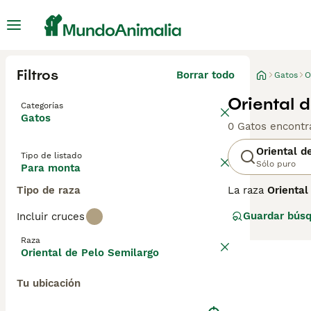
Filtros
Borrar todo
Gatos
O
Oriental 
Categorías
Gatos
0 Gatos encontr
Oriental d
Tipo de listado
Sólo puro
Para monta
Tipo de raza
La raza
Oriental
semilargo
, tien
Guardar bús
Incluir cruces
destaca por su 
cuello, cola y p
Raza
almendrados pre
Oriental de Pelo Semilargo
necesita constan
sencillo aunque
Tu ubicación
resaltar «gatos 
perfecto para q