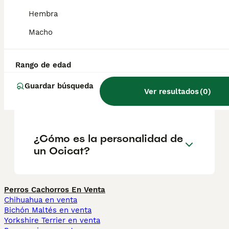
suelen recomendarse como gatos de familia
debido a su carácter amigable.
Hembra
Macho
¿Cuánto cuesta un gatito
Ocicat?
Rango de edad
Guardar búsqueda
Ver resultados
(
0
)
¿Qué es un Ocicat?
¿Cómo es la personalidad de
un Ocicat?
Perros Cachorros En Venta
Chihuahua en venta
Bichón Maltés en venta
Yorkshire Terrier en venta