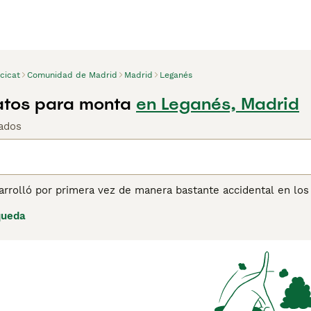
cicat
Comunidad de Madrid
Madrid
Leganés
atos para monta
en Leganés, Madrid
ados
sarrolló por primera vez de manera bastante accidental en lo
te se hicieron un nombre en el mundo felino. Son de tamaño
queda
 asemeja al de un ocelote, de ahí su nombre. Son gatos domés
años, el Ocicat se ha hecho conocido como un gato cariñoso y
do el mundo.
ina de consejos de compra de Ocicat
para obtener información