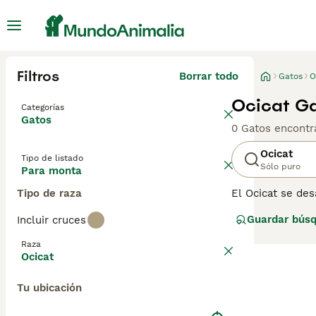
Filtros
Borrar todo
Gatos
O
Ocicat G
Categorías
Gatos
0 Gatos encontr
Ocicat
Tipo de listado
Sólo puro
Para monta
Tipo de raza
El Ocicat se de
feroz rápidamen
Guardar bús
Incluir cruces
manchado que se
lo largo de los 
Raza
personas de to
Ocicat
Lee nuestra
pág
Tu ubicación