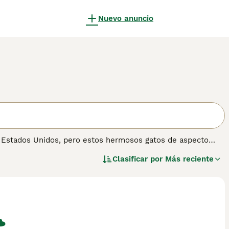
Nuevo anuncio
s Estados Unidos, pero estos hermosos gatos de aspecto
 mediano a grande y cuentan con un hermoso pelaje
Clasificar por
Más reciente
ticos y no tienen genes salvajes en su linaje de sangre. A
 leal y se ha abierto camino en los corazones y hogares de
 sobre esta raza de gato.