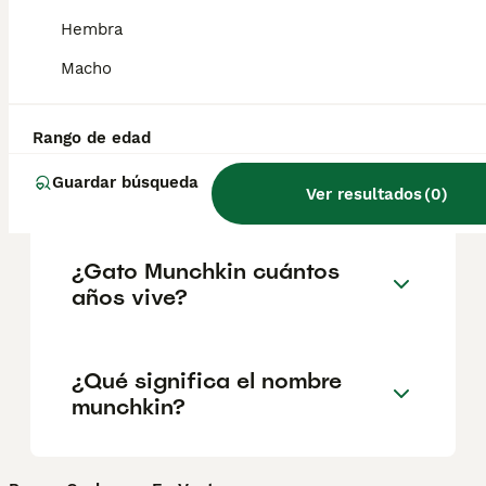
geográfica. Es fundamental acudir a
criadores responsables que garanticen la
Hembra
salud y el bienestar de los animales.
Informarse bien y comparar opciones antes
Macho
de comprometerse siempre es la mejor
decisión.
Rango de edad
Guardar búsqueda
¿Qué es un gato Munchkin?
Ver resultados
(
0
)
¿Gato Munchkin cuántos
años vive?
¿Qué significa el nombre
munchkin?