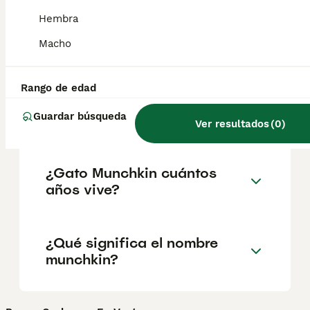
geográfica. Es fundamental acudir a
criadores responsables que garanticen la
Hembra
salud y el bienestar de los animales.
Informarse bien y comparar opciones antes
Macho
de comprometerse siempre es la mejor
decisión.
Rango de edad
Guardar búsqueda
¿Qué es un gato Munchkin?
Ver resultados
(
0
)
¿Gato Munchkin cuántos
años vive?
¿Qué significa el nombre
munchkin?