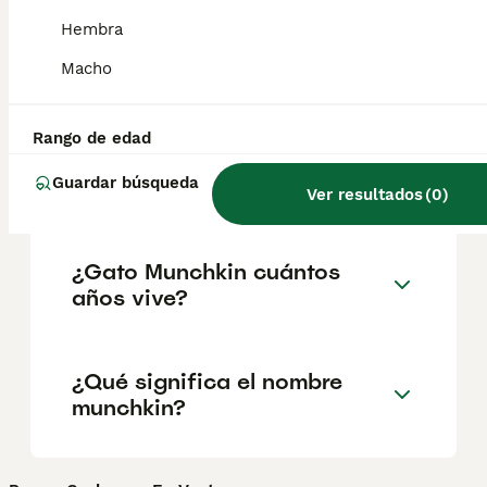
geográfica. Es fundamental acudir a
criadores responsables que garanticen la
Hembra
salud y el bienestar de los animales.
Informarse bien y comparar opciones antes
Macho
de comprometerse siempre es la mejor
decisión.
Rango de edad
Guardar búsqueda
¿Qué es un gato Munchkin?
Ver resultados
(
0
)
¿Gato Munchkin cuántos
años vive?
¿Qué significa el nombre
munchkin?