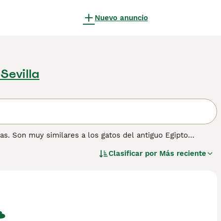
Nuevo anuncio
 Sevilla
s. Son muy similares a los gatos del antiguo Egipto
 que estos gatos atléticos tienen velocidades de hasta 48
Clasificar por
Más reciente
e permiten al Mau Egipcio saltar a grandes alturas con mayor
ado y a su naturaleza amistosa, leal y afectuosa, el Mau
 y hogares de muchas personas en España y en otras partes
mación sobre esta raza de gato.