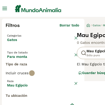
Filtros
Borrar todo
Gatos
M
Mau Egipc
Categorías
Gatos
0 Gatos encontr
Mau Egipc
Tipo de listado
Sólo puro
Para monta
Tipo de raza
El Mau Egipcio t
representados en
Guardar bús
Incluir cruces
kilómetros por h
facilidad. Con e
Raza
Egipcio se ha c
Mau Egipcio
del mundo.
Tu ubicación
Lee nuestra
pág