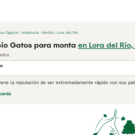
au Egipcio
Andalucía
Sevilla
Lora del Río
io Gatos para monta
en Lora del Río,
ados
io
iene la reputación de ser extremadamente rápido con sus pata
 las paredes de las tumbas de los faraones. Se ha calculado
queda
ora. Y no solo eso, sus patas traseras largas y musculosas l
l paso de los años, gracias a su exótico y natural pelaje mote
onvertido en un compañero popular, llegando a los corazones
ina de consejos de compra de Mau Egipcio
para obtener infor