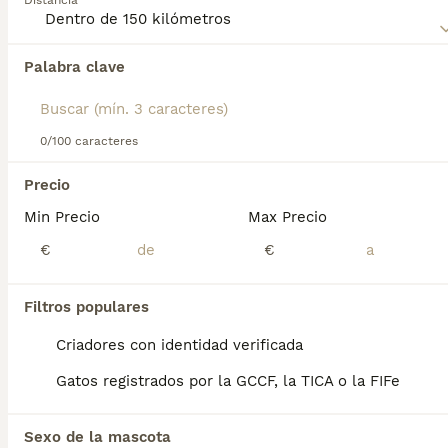
Distancia
Lee nuestra
página de consejos de compra de Maine Coon
para obtener información sobre esta raza de gato.
Palabra clave
Encontramos 0 Maine Coon Gatos para
monta en Castroverde, Lugo.
Si deseas exactamente esta búsqueda guarda tu 
búsqueda y espera el resultado perfecto:
0/100 caracteres
Guardar búsqueda
Precio
Min Precio
Max Precio
Preguntas frecuentes
€
€
Filtros populares
¿Cuánto vale un gatito
Maine Coon?
Criadores con identidad verificada
Gatos registrados por la GCCF, la TICA o la FIFe
El coste de adquisición de esta raza puede
variar según factores como el pedigrí, la
reputación del criador y la ubicación
Sexo de la mascota