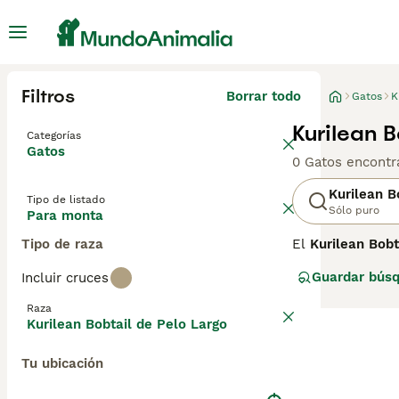
Filtros
Borrar todo
Gatos
K
Kurilean 
Categorías
Gatos
0 Gatos encontr
Kurilean B
Tipo de listado
Sólo puro
Para monta
Tipo de raza
El
Kurilean Bobt
Kuriles, situad
Guardar bús
Incluir cruces
a climas fríos. 
variedad de colo
Raza
pelo más largo 
Kurilean Bobtail de Pelo Largo
de ser sociables
ideales para hog
Tu ubicación
especialmente du
para quienes bus