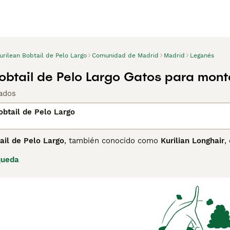
urilean Bobtail de Pelo Largo
Comunidad de Madrid
Madrid
Leganés
Bobtail de Pelo Largo Gatos para mont
ados
obtail de Pelo Largo
ail de Pelo Largo
, también conocido como
Kurilian Longhair
,
as entre Rusia y Japón. Esta raza se caracteriza por su tama
queda
Su pelaje es semilargo con una doble capa: una lanilla inter
res desde atigrados hasta bicolor o sólidos. La cola, su sello
que el resto del cuerpo. En cuanto al temperamento, estos g
 y afectuosos con familias, niños y otras mascotas, mostrando
ares con espacio para escalar y jugar. Para su cuidado, es nec
rante la muda, y proporcionarles ejercicio y estimulación. E
can un gato con apariencia salvaje pero dócil, siempre optand