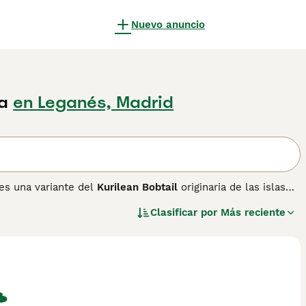
Nuevo anuncio
a
en Leganés, Madrid
 es una variante del
Kurilean Bobtail
originaria de las islas
ño mediano-grande y su cuerpo robusto y musculoso, adaptado
Clasificar por
Más reciente
na densa y un pelo exterior impermeable, presentando una
 distintivo, es corta y en forma de pompón o espiral, con un
atos son activos, juguetones y excelentes cazadores, además
 gran inteligencia y capacidad para aprender trucos. Son
esario cepillarlos regularmente para evitar nudos,
sta raza, reconocida por FIFe y WCF, es una opción perfecta
o por criaderos éticos y responsables. Palabras clave: