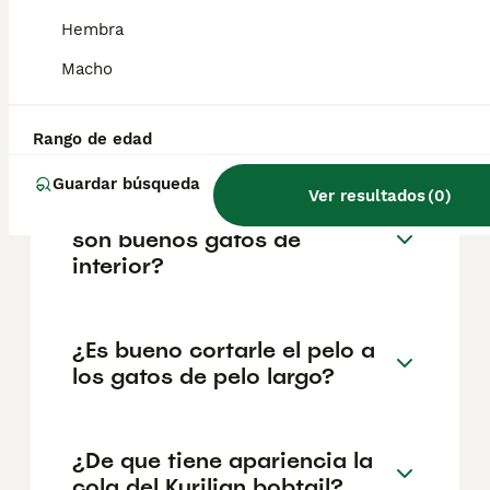
reputación del criador y la ubicación
geográfica. Es fundamental acudir a
Hembra
criadores responsables que garanticen la
salud y el bienestar de los animales.
Macho
Informarse bien y comparar opciones antes
de comprometerse siempre es la mejor
decisión.
Rango de edad
Guardar búsqueda
Ver resultados
(
0
)
¿Los gatos Kurilian bobtail
son buenos gatos de
interior?
¿Es bueno cortarle el pelo a
los gatos de pelo largo?
¿De que tiene apariencia la
cola del Kurilian bobtail?