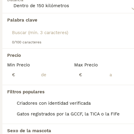
Distancia
compra de Kurilean Bobtail de Pelo Corto para obtener
información sobre esta raza de gato.
Palabra clave
Encontramos 0 Kurilean Bobtail de Pelo
Corto Gatos para monta en Moncada,
Valencia.
Si deseas exactamente esta búsqueda guarda tu 
0/100 caracteres
búsqueda y espera el resultado perfecto:
Precio
Guardar búsqueda
Min Precio
Max Precio
€
€
Preguntas frecuentes
Filtros populares
¿Cuánto cuesta un gato
Criadores con identidad verificada
Kurilian Bobtail?
Gatos registrados por la GCCF, la TICA o la FIFe
El coste de adquisición de esta raza puede
variar según factores como el pedigrí, la
Sexo de la mascota