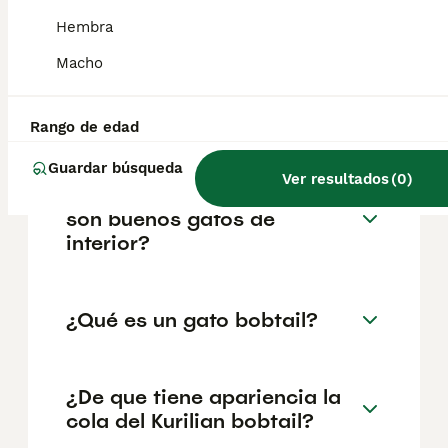
reputación del criador y la ubicación
geográfica. Es fundamental acudir a
Hembra
criadores responsables que garanticen la
salud y el bienestar de los animales.
Macho
Informarse bien y comparar opciones antes
de comprometerse siempre es la mejor
decisión.
Rango de edad
Guardar búsqueda
Ver resultados
(
0
)
¿Los gatos Kurilian bobtail
son buenos gatos de
interior?
¿Qué es un gato bobtail?
¿De que tiene apariencia la
cola del Kurilian bobtail?