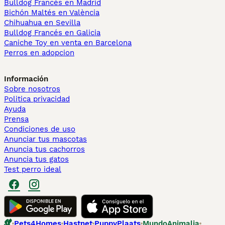
Bulldog Francés en Madrid
Bichón Maltés en València
Chihuahua en Sevilla
Bulldog Francés en Galicia
Caniche Toy en venta en Barcelona
Perros en adopcion
Información
Sobre nosotros
Politica privacidad
Ayuda
Prensa
Condiciones de uso
Anunciar tus mascotas
Anuncia tus cachorros
Anuncia tus gatos
Test perro ideal
Pets4Homes
Hastnet
PuppyPlaats
MundoAnimalia