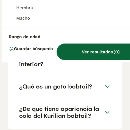
geográfica. Es fundamental acudir a
criadores responsables que garanticen la
Hembra
salud y el bienestar de los animales.
Informarse bien y comparar opciones antes
Macho
de comprometerse siempre es la mejor
decisión.
Rango de edad
Guardar búsqueda
¿Los gatos Kurilian bobtail
Ver resultados
(
0
)
son buenos gatos de
interior?
¿Qué es un gato bobtail?
¿De que tiene apariencia la
cola del Kurilian bobtail?