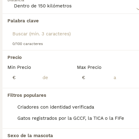
Distancia
compra de Kurilean Bobtail de Pelo Corto para obtener
información sobre esta raza de gato.
Palabra clave
Encontramos 0 Kurilean Bobtail de Pelo
Corto Gatos para monta en Burujón, Toledo.
Si deseas exactamente esta búsqueda guarda tu 
búsqueda y espera el resultado perfecto:
0/100 caracteres
Guardar búsqueda
Precio
Min Precio
Max Precio
Preguntas frecuentes
€
€
Filtros populares
¿Cuánto cuesta un gato
Kurilian Bobtail?
Criadores con identidad verificada
Gatos registrados por la GCCF, la TICA o la FIFe
El coste de adquisición de esta raza puede
variar según factores como el pedigrí, la
reputación del criador y la ubicación
Sexo de la mascota