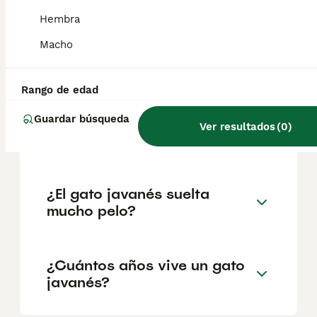
geográfica. Es fundamental acudir a
criadores responsables que garanticen la
Hembra
salud y el bienestar de los animales.
Informarse bien y comparar opciones antes
Macho
de comprometerse siempre es la mejor
decisión.
Rango de edad
Guardar búsqueda
¿Cómo es el carácter del
Ver resultados
(
0
)
gato javanés?
¿El gato javanés suelta
mucho pelo?
¿Cuántos años vive un gato
javanés?