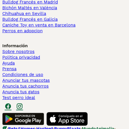
Bulldog Francés en Madrid
Bichón Maltés en València
Chihuahua en Sevilla
Bulldog Francés en Galicia
Caniche Toy en venta en Barcelona
Perros en adopcion
Información
Sobre nosotros
Politica privacidad
Ayuda
Prensa
Condiciones de uso
Anunciar tus mascotas
Anuncia tus cachorros
Anuncia tus gatos
Test perro ideal
Pets4Homes
Hastnet
PuppyPlaats
MundoAnimalia