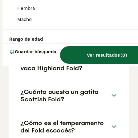
geográfica. Es fundamental acudir a
criadores responsables que garanticen la
Hembra
salud y el bienestar de los animales.
Informarse bien y comparar opciones antes
Macho
de comprometerse siempre es la mejor
decisión.
Rango de edad
Guardar búsqueda
¿Cuál es la diferencia entre
Ver resultados
(
0
)
una vaca Scottish Fold y una
vaca Highland Fold?
¿Cuánto cuesta un gatito
Scottish Fold?
¿Cómo es el temperamento
del Fold escocés?