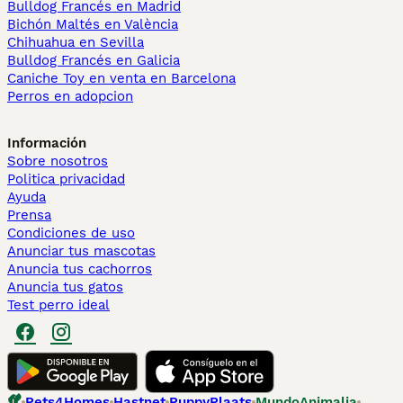
Bulldog Francés en Madrid
Bichón Maltés en València
Chihuahua en Sevilla
Bulldog Francés en Galicia
Caniche Toy en venta en Barcelona
Perros en adopcion
Información
Sobre nosotros
Politica privacidad
Ayuda
Prensa
Condiciones de uso
Anunciar tus mascotas
Anuncia tus cachorros
Anuncia tus gatos
Test perro ideal
Pets4Homes
Hastnet
PuppyPlaats
MundoAnimalia