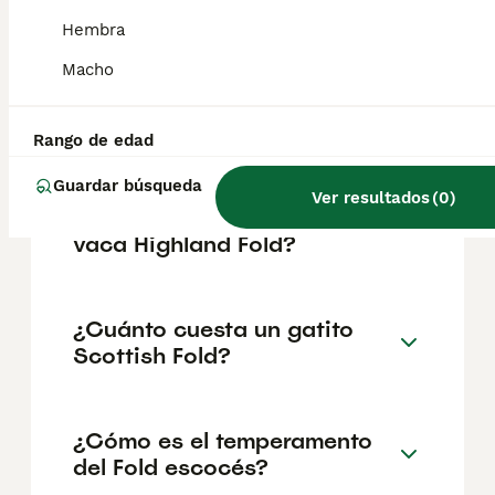
geográfica. Es fundamental acudir a
criadores responsables que garanticen la
Hembra
salud y el bienestar de los animales.
Informarse bien y comparar opciones antes
Macho
de comprometerse siempre es la mejor
decisión.
Rango de edad
Guardar búsqueda
¿Cuál es la diferencia entre
Ver resultados
(
0
)
una vaca Scottish Fold y una
vaca Highland Fold?
¿Cuánto cuesta un gatito
Scottish Fold?
¿Cómo es el temperamento
del Fold escocés?