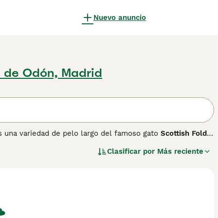
Nuevo anuncio
a de Odón, Madrid
es una variedad de pelo largo del famoso gato
Scottish Fold
.
cia adelante, resultado de una mutación genética del
Clasificar por
Más reciente
 para evitar enredos. De tamaño mediano, su cuerpo es
sión dulce y observadora. Su temperamento es muy dulce,
aracteriza por ser inteligente y curioso. Es importante
 problemas de salud como osteocondrodistrofia, una
ental adquirir estos gatos solo de criadores responsables
añol, el
gato Highland Fold
es apreciado por su aspecto
r su cuidado y salud.