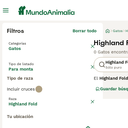
Filtros
Borrar todo
Gatos
H
Highland 
Categorías
Gatos
0 Gatos encontr
Highland F
Tipo de listado
Sólo puro
Para monta
Tipo de raza
El
Highland Fold
Originario de Es
Guardar bús
Incluir cruces
cartílago, y su 
musculoso y red
Raza
cariñoso y tranq
Highland Fold
destacar que la
enfermedad degen
Tu ubicación
que eviten el c
único y su carác