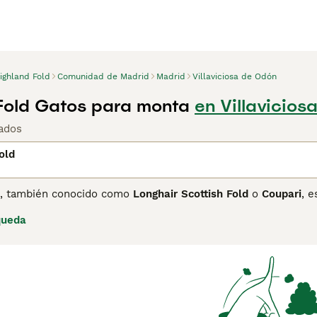
ighland Fold
Comunidad de Madrid
Madrid
Villaviciosa de Odón
Fold Gatos para monta
en Villavicios
ados
old
, también conocido como
Longhair Scottish Fold
o
Coupari
, 
cocia, este gato destaca por sus pequeñas orejas dobladas ha
queda
pelaje largo, denso y suave, que requiere cuidados regulares
ondeado, con ojos grandes y redondos que le dan una expre
uilo, perfecto para hogares con niños y otras mascotas, y se c
 mutación responsable de sus orejas dobladas puede causarle
erativa que afecta sus articulaciones, por lo que es fundam
ruzamiento entre gatos de orejas dobladas. En el mercado esp
ter afectuoso, aunque requiere una consideración especial po