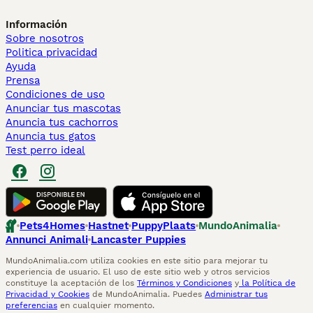
Información
Sobre nosotros
Politica privacidad
Ayuda
Prensa
Condiciones de uso
Anunciar tus mascotas
Anuncia tus cachorros
Anuncia tus gatos
Test perro ideal
Pets4Homes
Hastnet
PuppyPlaats
MundoAnimalia
Annunci Animali
Lancaster Puppies
MundoAnimalia.com utiliza cookies en este sitio para mejorar tu
experiencia de usuario. El uso de este sitio web y otros servicios
constituye la aceptación de los
Términos y Condiciones
y
la Política de
Privacidad y Cookies
de MundoAnimalia. Puedes
Administrar tus
preferencias
en cualquier momento.