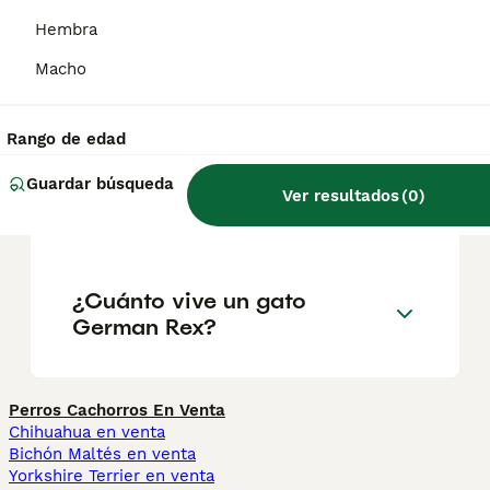
externa y, por lo tanto, suelta menos pelo.
Hembra
Macho
¿Cuánto cuesta un gato
German Rex?
Rango de edad
Guardar búsqueda
¿Es el German Rex una
Ver resultados
(
0
)
buena mascota?
¿Cuánto vive un gato
German Rex?
Perros Cachorros En Venta
Chihuahua en venta
Bichón Maltés en venta
Yorkshire Terrier en venta