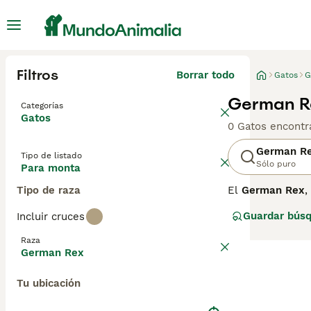
Filtros
Borrar todo
Gatos
G
German R
Categorías
Gatos
0 Gatos encontr
German R
Tipo de listado
Sólo puro
Para monta
Tipo de raza
El
German Rex
,
conocida por su
Guardar bús
Incluir cruces
German Rex pres
temperamento es 
Raza
suelen llevarse 
German Rex
cepillado regula
generalmente sal
Tu ubicación
"gato german rex