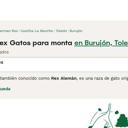
erman Rex
Castilla-La Mancha
Toledo
Burujón
ex Gatos para monta
en Burujón, Tol
ados
ex
 también conocido como
Rex Alemán
, es una raza de gato or
 pelaje corto, rizado y muy suave, resultado de una mutació
queda
enta una cabeza redonda con pómulos prominentes, ojos gran
amigable, sociable, activo y juguetón, además de ser intelig
bien con niños y otras mascotas, lo que los hace ideales par
r pero suave para mantener la salud de su delicado pelaje riz
udable y necesita estimulación mental y física para mantener
", "rex alemán" y "gato rex".