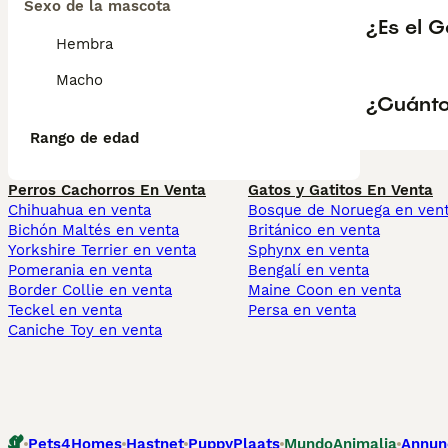
Sexo de la mascota
¿Es el 
Hembra
Macho
¿Cuánto
Rango de edad
Perros Cachorros En Venta
Gatos y Gatitos En Venta
Chihuahua en venta
Bosque de Noruega en ven
Bichón Maltés en venta
Británico en venta
Yorkshire Terrier en venta
Sphynx en venta
Pomerania en venta
Bengalí en venta
Border Collie en venta
Maine Coon en venta
Teckel en venta
Persa en venta
Caniche Toy en venta
Pets4Homes
Hastnet
PuppyPlaats
MundoAnimalia
Annun