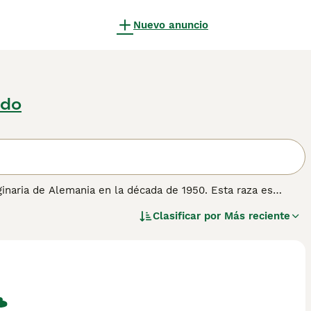
Nuevo anuncio
edo
iginaria de Alemania en la década de 1950. Esta raza es
n genética. De tamaño mediano y cuerpo musculoso, el
Clasificar por
Más reciente
des y expresivos, y orejas anchas y bien separadas. Su
ente y curioso. Son gatos afectuosos con sus familias y
a hogares con niños. En cuanto a cuidados, requieren un
ado, evitando daños por un cepillado excesivo. La raza es
se feliz. Palabras clave relevantes incluyen "german rex",