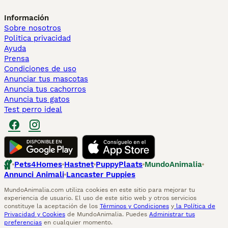
Información
Sobre nosotros
Politica privacidad
Ayuda
Prensa
Condiciones de uso
Anunciar tus mascotas
Anuncia tus cachorros
Anuncia tus gatos
Test perro ideal
Pets4Homes
Hastnet
PuppyPlaats
MundoAnimalia
Annunci Animali
Lancaster Puppies
MundoAnimalia.com utiliza cookies en este sitio para mejorar tu
experiencia de usuario. El uso de este sitio web y otros servicios
constituye la aceptación de los
Términos y Condiciones
y
la Política de
Privacidad y Cookies
de MundoAnimalia. Puedes
Administrar tus
preferencias
en cualquier momento.