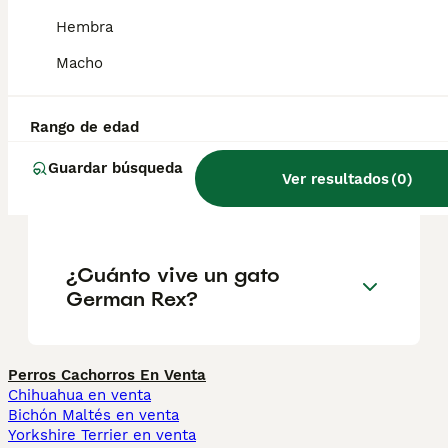
externa y, por lo tanto, suelta menos pelo.
Hembra
Macho
¿Cuánto cuesta un gato
German Rex?
Rango de edad
Guardar búsqueda
¿Es el German Rex una
Ver resultados
(
0
)
buena mascota?
¿Cuánto vive un gato
German Rex?
Perros Cachorros En Venta
Chihuahua en venta
Bichón Maltés en venta
Yorkshire Terrier en venta