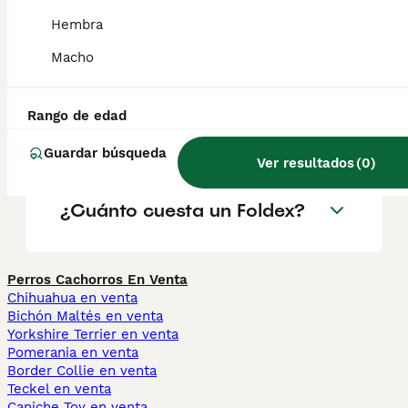
¿Son sanos los gatos
Hembra
Foldex?
Macho
¿Qué características tiene la
Rango de edad
raza de gato Foldex?
Guardar búsqueda
Ver resultados
(
0
)
¿Cuánto cuesta un Foldex?
Perros Cachorros En Venta
Chihuahua en venta
Bichón Maltés en venta
Yorkshire Terrier en venta
Pomerania en venta
Border Collie en venta
Teckel en venta
Caniche Toy en venta