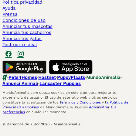
Politica privacidad
Ayuda
Prensa
Condiciones de uso
Anunciar tus mascotas
Anuncia tus cachorros
Anuncia tus gatos
Test perro ideal
Pets4Homes
Hastnet
PuppyPlaats
MundoAnimalia
Annunci Animali
Lancaster Puppies
MundoAnimalia.com utiliza cookies en este sitio para mejorar tu
experiencia de usuario. El uso de este sitio web y otros servicios
constituye la aceptación de los
Términos y Condiciones
y
la Política de
Privacidad y Cookies
de MundoAnimalia. Puedes
Administrar tus
preferencias
en cualquier momento.
© Derechos de autor
2026
-
Mundoanimalia