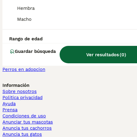
Maine Coon en venta
Hembra
Persa en venta
Macho
Otras páginas populares
Teckel en Barcelona
Bulldog Francés en Madrid
Rango de edad
Bichón Maltés en València
Chihuahua en Sevilla
Guardar búsqueda
Ver resultados
(
0
)
Bulldog Francés en Galicia
Caniche Toy en venta en Barcelona
Perros en adopcion
Información
Sobre nosotros
Politica privacidad
Ayuda
Prensa
Condiciones de uso
Anunciar tus mascotas
Anuncia tus cachorros
Anuncia tus gatos