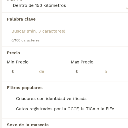
Distancia
Encontramos 0 Gatos para monta en
Tarragona, Tarragona.
Palabra clave
Si deseas exactamente esta búsqueda guarda tu 
búsqueda y espera el resultado perfecto:
Guardar búsqueda
0/100 caracteres
Perros Cachorros En Venta
Precio
Chihuahua en venta
Bichón Maltés en venta
Min Precio
Max Precio
Yorkshire Terrier en venta
€
€
Pomerania en venta
Border Collie en venta
Teckel en venta
Filtros populares
Caniche Toy en venta
Criadores con identidad verificada
Gatos y Gatitos En Venta
Gatos registrados por la GCCF, la TICA o la FIFe
Bosque de Noruega en venta
Británico en venta
Sphynx en venta
Sexo de la mascota
Bengalí en venta